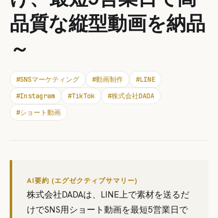
品質な縦型動画を納品
～
#
SNSマーケティング
#
動画制作
#
LINE
#
Instagram
#
TikTok
#
株式会社DADA
#
ショート動画
AI要約 (エグゼクティブサマリー)
株式会社DADAは、LINE上で素材を送るだ
けでSNS用ショート動画を最短5営業日で