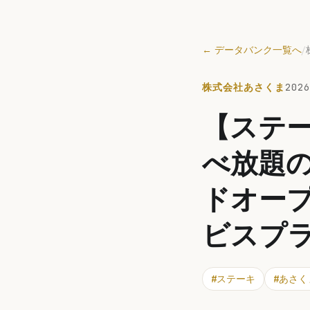
← データバンク一覧へ
/
株式会社あさくま
2026
【ステ
べ放題
ドオープ
ビスプ
#
ステーキ
#
あさく