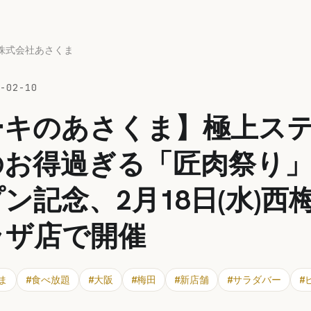
株式会社あさくま
-02-10
ーキのあさくま】極上ス
のお得過ぎる「匠肉祭り
ン記念、2月18日(水)西
ラザ店で開催
ま
#
食べ放題
#
大阪
#
梅田
#
新店舗
#
サラダバー
#