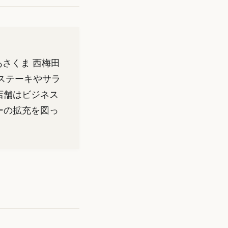
あさくま 西梅田
ステーキやサラ
店舗はビジネス
ーの拡充を図っ