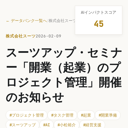
AIインパクトスコア
← データバンク一覧へ
/
株式会社スーツ
45
株式会社スーツ
2026-02-09
スーツアップ・セミナ
ー「開業（起業）のプ
ロジェクト管理」開催
のお知らせ
#
プロジェクト管理
#
タスク管理
#
起業
#
開業準備
#
スーツアップ
#
AI
#
小松裕介
#
経営支援