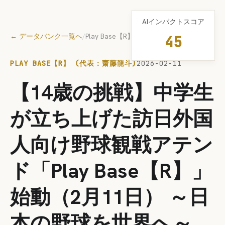
AIインパクトスコア
← データバンク一覧へ
/
Play Base【R】 (代表：齋藤龍斗)
45
PLAY BASE【R】 (代表：齋藤龍斗)
2026-02-11
【14歳の挑戦】中学生
が立ち上げた訪日外国
人向け野球観戦アテン
ド「Play Base【R】」
始動（2月11日） ～日
本の野球を世界へ～