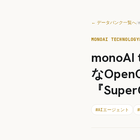
← データバンク一覧へ
/
MONOAI TECHNOLO
monoA
なOpe
『Sup
#
AIエージェント
#