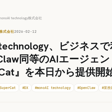
monoAI technology株式会社
GY株式会社
2026-02-12
I technology、ビジネ
nClaw同等のAIエージェ
erCat』を本日から提供開
SuperCat
#
DX
#
monoAI technology
#
OpenClaw
#
業務