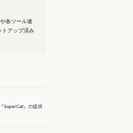
操作や各ツール連
セットアップ済み
uperCat』の提供