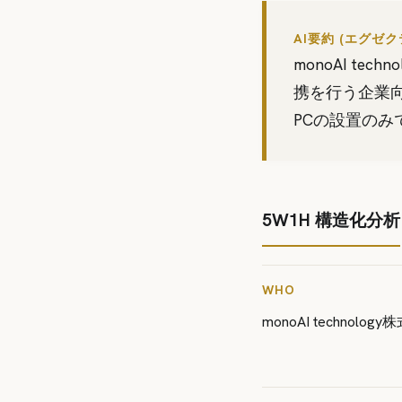
AI要約 (エグゼ
monoAI t
携を行う企業向
PCの設置の
5W1H 構造化分析
WHO
monoAI technolog