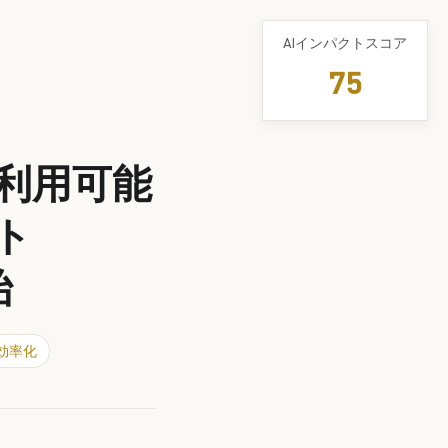
AIインパクトスコア
75
スで利用可能
ント
始
効率化