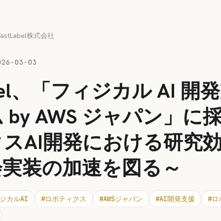
FastLabel株式会社
026-03-03
abel、「フィジカル AI 
 by AWS ジャパン」に
スAI開発における研究
会実装の加速を図る～
ジカルAI
#
ロボティクス
#
AWSジャパン
#
AI開発支援
#
ロ