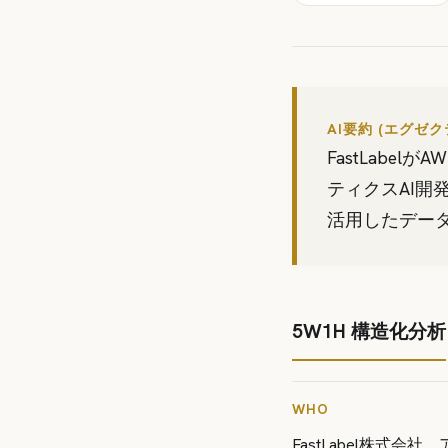
AI要約 (エグゼ
FastLabe
ティクスAI開
活用したデー
5W1H 構造化分析
WHO
FastLabel株式会