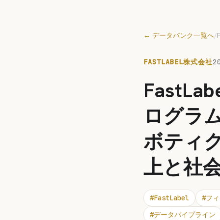
← データバンク一覧へ
/
FASTLABEL株式会社
2
FastL
ログラム
ボティク
上と社
#
FastLabel
#
フィ
#
データパイプライン