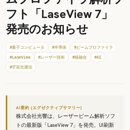
フト「LaseView 7」
発売のお知らせ
#
量子コンピュータ
#
半導体
#
ビームプロファイラ
#
LaseView
#
レーザー技術
#
核融合
#
AI
#
宇宙光通信
AI要約 (エグゼクティブサマリー)
株式会社光響は、レーザービーム解析ソフ
トの最新版「LaseView 7」を発売。UI刷新