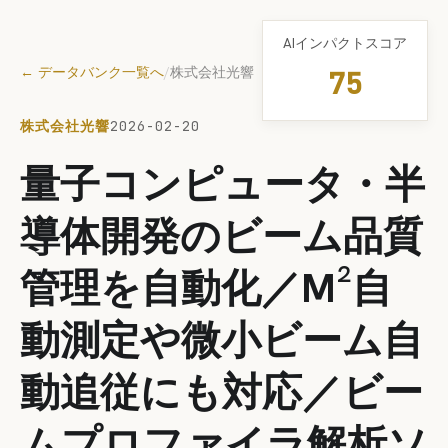
AIインパクトスコア
← データバンク一覧へ
/
株式会社光響
75
株式会社光響
2026-02-20
量子コンピュータ・半
導体開発のビーム品質
管理を自動化／M²自
動測定や微小ビーム自
動追従にも対応／ビー
ムプロファイラ解析ソ