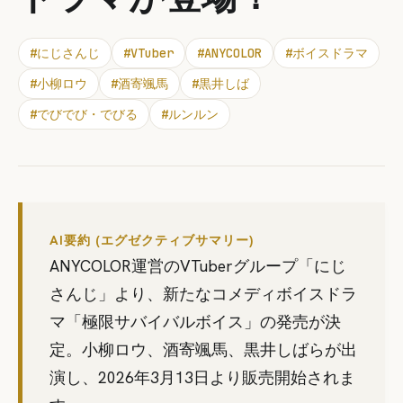
#
にじさんじ
#
VTuber
#
ANYCOLOR
#
ボイスドラマ
#
小柳ロウ
#
酒寄颯馬
#
黒井しば
#
でびでび・でびる
#
ルンルン
AI要約 (エグゼクティブサマリー)
ANYCOLOR運営のVTuberグループ「にじ
さんじ」より、新たなコメディボイスドラ
マ「極限サバイバルボイス」の発売が決
定。小柳ロウ、酒寄颯馬、黒井しばらが出
演し、2026年3月13日より販売開始されま