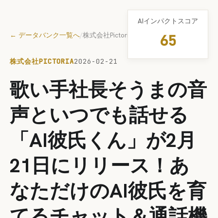
AIインパクトスコア
← データバンク一覧へ
/
株式会社Pictoria
65
株式会社PICTORIA
2026-02-21
歌い手社長そうまの音
声といつでも話せる
「AI彼氏くん」が2月
21日にリリース！あ
なただけのAI彼氏を育
てるチャット＆通話機