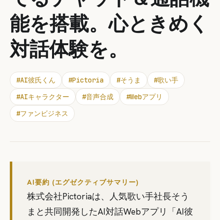
能を搭載。心ときめく
対話体験を。
#
AI彼氏くん
#
Pictoria
#
そうま
#
歌い手
#
AIキャラクター
#
音声合成
#
Webアプリ
#
ファンビジネス
AI要約 (エグゼクティブサマリー)
株式会社Pictoriaは、人気歌い手社長そう
まと共同開発したAI対話Webアプリ「AI彼