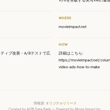
95%を突破する実写×AIの量
WHERE
movieimpact.net
HOW
イティブ改善・A/Bテストで広
詳細はこちら:
https://movieimpact.net/col
video-ads-how-to-make
情報源:
オリジナルリリース
Curated by AI:PR Data Bank — Powered by Movie Impact Inc.