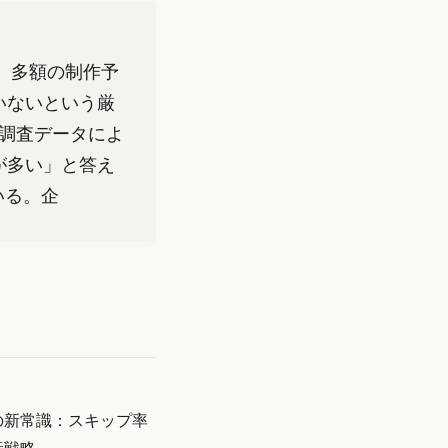
、多額の制作予
いないという厳
共同調査データによ
が多い」と答え
いる。企
の新常識：スキップ率