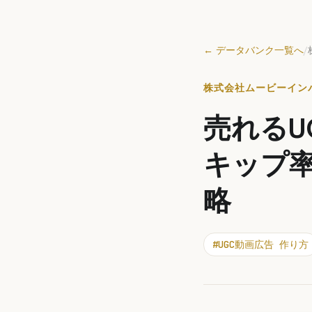
← データバンク一覧へ
/
株式会社ムービーインパクト
売れるU
キップ率
略
#
UGC動画広告 作り方