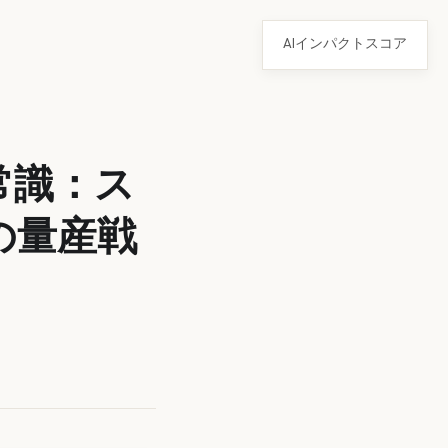
AIインパクトスコア
常識：ス
の量産戦