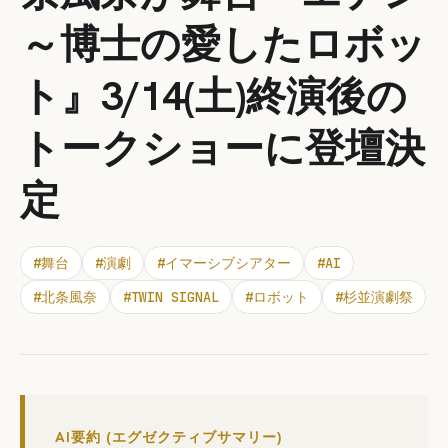
～博士の愛したロボッ
ト』3/14(土)終演後の
トークショーに登壇決
定
#
舞台
#
演劇
#
イマーシブシアター
#
AI
#
北条風奈
#
TWIN SIGNAL
#
ロボット
#
杉並演劇祭
AI要約 (エグゼクティブサマリー)