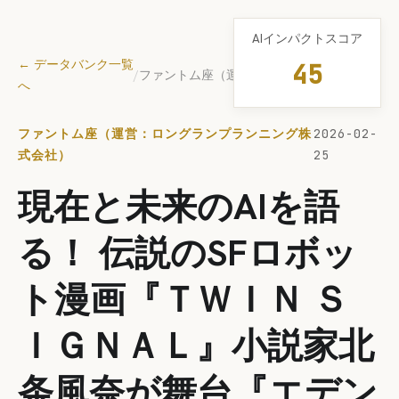
AIインパクトスコア
← データバンク一覧
45
/
ファントム座（運営：ロングランプランニング株式会社）
へ
ファントム座（運営：ロングランプランニング株
2026-02-
式会社）
25
現在と未来のAIを語
る！ 伝説のSFロボッ
ト漫画『ＴＷＩＮ Ｓ
ＩＧＮＡＬ』小説家北
条風奈が舞台『エデン