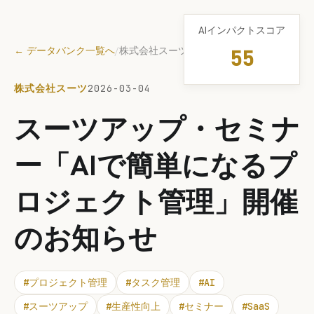
AIインパクトスコア
← データバンク一覧へ
/
株式会社スーツ
55
株式会社スーツ
2026-03-04
スーツアップ・セミナ
ー「AIで簡単になるプ
ロジェクト管理」開催
のお知らせ
#
プロジェクト管理
#
タスク管理
#
AI
#
スーツアップ
#
生産性向上
#
セミナー
#
SaaS