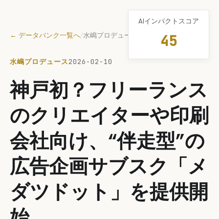
AIインパクトスコア
← データバンク一覧へ
/
水嶋プロデュース
45
水嶋プロデュース
2026-02-10
神戸初？フリーランス
のクリエイターや印刷
会社向け、“伴走型”の
広告企画サブスク「メ
ダツドット」を提供開
始