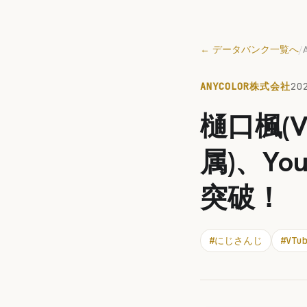
← データバンク一覧へ
/
ANYCOLOR株式会社
20
樋口楓(
属)、Y
突破！
#
にじさんじ
#
VTu