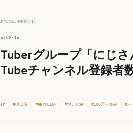
ANYCOLOR株式会社
26-02-16
VTuberグループ「にじ
ouTubeチャンネル登録者数
ber
#
樋口楓
#
ANYCOLOR
#
YouTube
#
100万人突破
#
バ