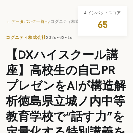
AIインパクトスコア
← データバンク一覧へ
/
コグニティ株式会社
65
コグニティ株式会社
2026-02-16
【DXハイスクール講
座】高校生の自己PR
プレゼンをAIが構造解
析徳島県立城ノ内中等
教育学校で“話す力”を
定量化する特別講義を