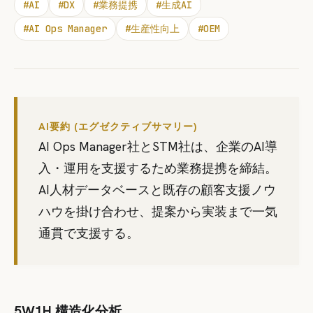
#
AI
#
DX
#
業務提携
#
生成AI
#
AI Ops Manager
#
生産性向上
#
OEM
AI要約 (エグゼクティブサマリー)
AI Ops Manager社とSTM社は、企業のAI導
入・運用を支援するため業務提携を締結。
AI人材データベースと既存の顧客支援ノウ
ハウを掛け合わせ、提案から実装まで一気
通貫で支援する。
5W1H 構造化分析