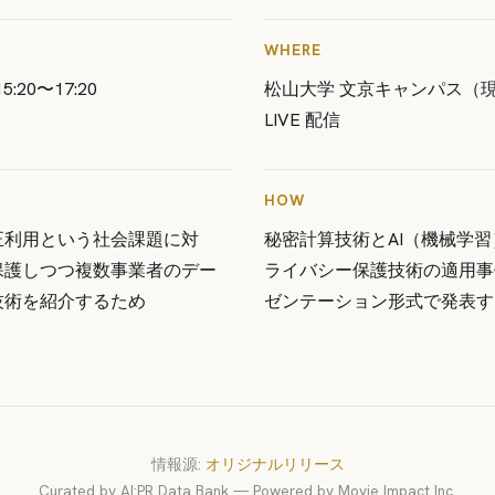
WHERE
:20〜17:20
松山大学 文京キャンパス（現地
LIVE 配信
HOW
正利用という社会課題に対
秘密計算技術とAI（機械学
保護しつつ複数事業者のデー
ライバシー保護技術の適用事
技術を紹介するため
ゼンテーション形式で発表す
情報源:
オリジナルリリース
Curated by AI:PR Data Bank — Powered by Movie Impact Inc.