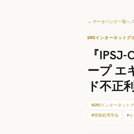
← データバンク一覧へ
/
GMOインターネットグ
『IPS
ープ 
ド不正利
#
GMOインターネット
#
情報処理学会
#
セ