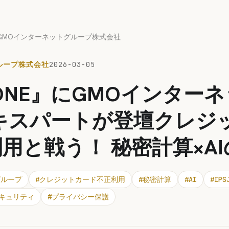
GMOインターネットグループ株式会社
ループ株式会社
2026-03-05
J-ONE』にGMOインター
エキスパートが登壇クレジ
用と戦う！ 秘密計算×A
グループ
#
クレジットカード不正利用
#
秘密計算
#
AI
#
IPS
キュリティ
#
プライバシー保護