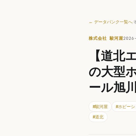
← データバンク一覧へ
/
株式会社 駿河屋
2026
【道北エ
の大型ホ
ール旭
#
駿河屋
#
ホビーシ
#
道北