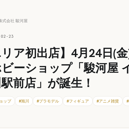
株式会社 駿河屋
-02-23
リア初出店】4月24日(金
ビーショップ「駿河屋 
川駅前店」が誕生！
ョップ
#
旭川
#
プラモデル
#
フィギュア
#
アニメ雑貨
#