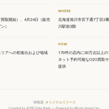
WHERE
先行買取開始）、4月24日（販売
北海道旭川市宮下通7丁目2番
プン）
川駅前3階
HOW
エリアへの初進出および地域
170坪の店内に30万点以上
ネット予約可能なO2O買取
提供
情報源:
オリジナルリリース
Curated by AI:PR Data Bank — Powered by Movie Impact Inc.