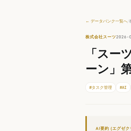
← データバンク一覧へ
/
株式会社スーツ
2026-
「スーツ
ーン」
#
タスク管理
#
AI
AI要約 (エグゼ