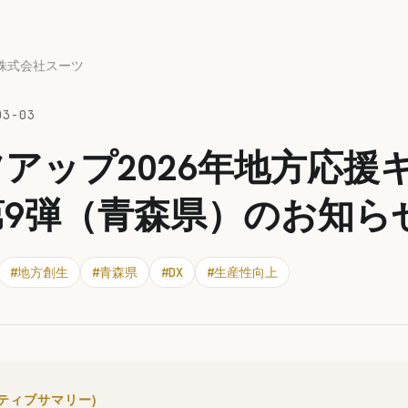
株式会社スーツ
03-03
アップ2026年地方応援
第9弾（青森県）のお知ら
#
地方創生
#
青森県
#
DX
#
生産性向上
クティブサマリー)