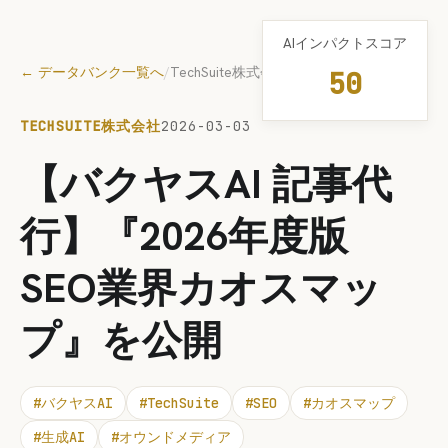
AIインパクトスコア
← データバンク一覧へ
/
TechSuite株式会社
50
TECHSUITE株式会社
2026-03-03
【バクヤスAI 記事代
行】『2026年度版
SEO業界カオスマッ
プ』を公開
#
バクヤスAI
#
TechSuite
#
SEO
#
カオスマップ
#
生成AI
#
オウンドメディア